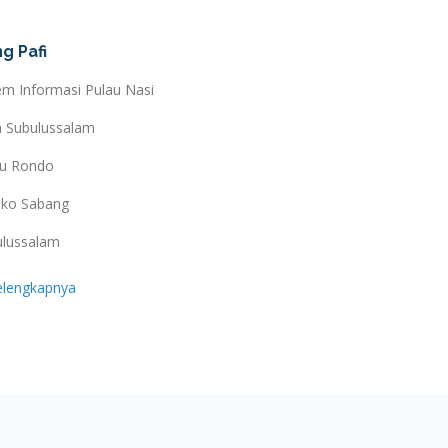
g Pafi
em Informasi Pulau Nasi
a Subulussalam
au Rondo
ko Sabang
ulussalam
elengkapnya