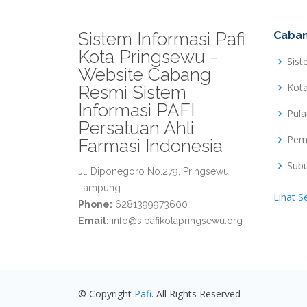
Sistem Informasi Pafi
Caban
Kota Pringsewu -
Sist
Website Cabang
Kot
Resmi Sistem
Informasi PAFI
Pul
Persatuan Ahli
Pem
Farmasi Indonesia
Sub
Jl. Diponegoro No.279, Pringsewu,
Lampung
Lihat S
Phone:
6281399973600
Email:
info@sipafikotapringsewu.org
© Copyright
Pafi
. All Rights Reserved