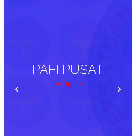
PAFI PUSAT
‹
›
Pusatpafi.id